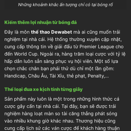
Những khoảnh khắc ấn tượng chỉ có tại bóng rổ
Kiếm thêm lợi nhuận từ bóng đá
Đây là môn
thể thao Dewabet
mà ai cũng muốn trải
nghiệm tại nhà cái. Hệ thống thường xuyên cập nhật,
cung cấp thông tin về giải đấu từ Premier League cho
đến World Cup. Ngoài ra, hàng trăm loại cược với tỷ lệ
hấp dẫn luôn sẵn sàng phục vụ hội viên. Một số lựa
chọn chắc chắn bạn phải thử dù chỉ một lần gồm:
Handicap, Châu Âu, Tài Xỉu, thẻ phạt, Penalty,…
Thể loại đua xe kịch tính từng giây
Sản phẩm này luôn là một trong những hình thức cá
cược gây cấn tại nhà cái. Tại đây, bạn sẽ được trải
nghiệm hàng loạt màn so tài căng thẳng phát sóng
vào nhiều khung giờ khác nhau. Thương hiệu cũng
cung cấp lịch sử các ván cược để khách hàng thuận