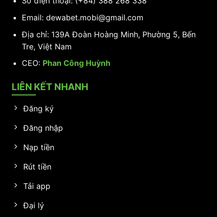
Số điện thoại: (+84) 388 268 338
Email:
dewabet.mobi@gmail.com
Địa chỉ: 139A Đoàn Hoàng Minh, Phường 5, Bến
Tre, Việt Nam
CEO:
Phan Công Huỳnh
LIÊN KẾT NHANH
Đăng ký
Đăng nhập
Nạp tiền
Rút tiền
Tải app
Đại lý