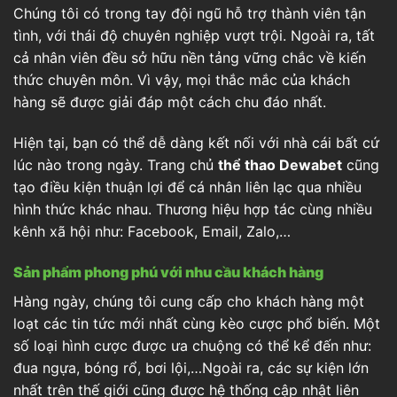
Chúng tôi có trong tay đội ngũ hỗ trợ thành viên tận
tình, với thái độ chuyên nghiệp vượt trội. Ngoài ra, tất
cả nhân viên đều sở hữu nền tảng vững chắc về kiến
thức chuyên môn. Vì vậy, mọi thắc mắc của khách
hàng sẽ được giải đáp một cách chu đáo nhất.
Hiện tại, bạn có thể dễ dàng kết nối với nhà cái bất cứ
lúc nào trong ngày. Trang chủ
thể thao Dewabet
cũng
tạo điều kiện thuận lợi để cá nhân liên lạc qua nhiều
hình thức khác nhau. Thương hiệu hợp tác cùng nhiều
kênh xã hội như: Facebook, Email, Zalo,…
Sản phẩm phong phú với nhu cầu khách hàng
Hàng ngày, chúng tôi cung cấp cho khách hàng một
loạt các tin tức mới nhất cùng kèo cược phổ biến. Một
số loại hình cược được ưa chuộng có thể kể đến như:
đua ngựa, bóng rổ, bơi lội,…Ngoài ra, các sự kiện lớn
nhất trên thế giới cũng được hệ thống cập nhật liên