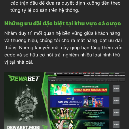
các trận đấu để đưa ra quyết định xuống tiền theo
từng tỷ lệ có sẵn trên hệ thống.
Những ưu đãi đặc biệt tại khu vực cá cược
Nhằm duy trì mối quan hệ bền vững giữa khách hàng
và thương hiệu, chúng tôi cho ra mắt hàng loạt ưu đãi
thú vị. Những khuyến mãi này giúp bạn tăng thêm vốn
cược và sở hữu cơ hội trải nghiệm nhiều loại hình thú
vị tại nhà cái.