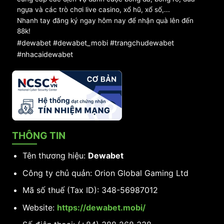
ngựa và các trò chơi live casino, xổ hũ, xổ số,...
Nhanh tay đăng ký ngay hôm nay để nhận quà lên đến
88k!
#dewabet #dewabet_mobi #trangchudewabet
#nhacaidewabet
THÔNG TIN
Tên thương hiệu:
Dewabet
Công ty chủ quản: Orion Global Gaming Ltd
Mã số thuế (Tax ID): 348-56987012
Website:
https://dewabet.mobi/