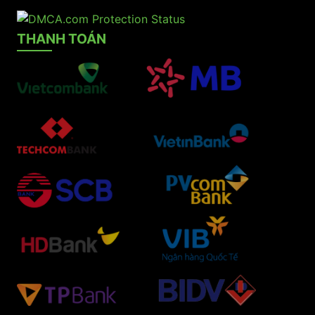
THANH TOÁN