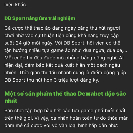
hiệu khác.
DB Sport nâng tầm trải nghiệm
Cá cược thể thao ảo đang ngày càng thu hút người
chơi nhờ vào sự thuận tiện cùng khả năng truy cập
suốt 24 giờ mỗi ngày. Với DB Sport, hội viên có thể
tận hưởng nhiều tựa game ảo như: đua ngựa, đua xe,…
Mỗi cuộc thi đều được mô phỏng bằng công nghệ AI
hiện đại, đảm bảo kết quả xuất hiện một cách ngẫu
nhiên. Thời gian thi đấu nhanh cũng là điểm cộng giúp
DB Sport thu hút hơn 3 triệu lượt đăng ký.
Một số sản phẩm thể thao Dewabet đặc sắc
nhất
Sân chơi tập hợp hầu hết các tựa game phổ biến nhất
trên thế giới. Vì vậy, cá nhân hoàn toàn tự do thỏa mãn
đam mê cá cược với vô vàn loại hình hấp dẫn như: