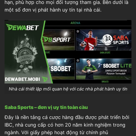
hạn, phù hợp cho mọi đối tượng tham gia. Bên dưới là
một số đơn vị phát hành uy tín tại nhà cái.
Nhà cái thiết lập mối quan hệ với các nhà phát hành uy tín
Saba Sports – đơn vị uy tín toàn cầu
Đây là nền tảng cá cược hàng đầu được phát triển bởi
IBC, nhà cung cấp có hơn 20 năm kinh nghiệm trong
ngành. Với giấy phép hoạt động từ chính phủ