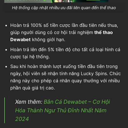
Hệ thống cập nhật nhiều ưu đãi liên quan đến thể thao
Hoàn trả 100% số tiền cược lần đầu tiên nếu thua,
giúp người dùng có cơ hội trải nghiệm
thể thao
Dewabet
không giới hạn.
Hoàn trả lên đến 5% tiền độ cho tất cả loại hình cá
cược tại hệ thống.
Sau khi hoàn thành lượt xuống tiền đầu tiên trong
ngày, hội viên sẽ nhận tính năng Lucky Spins. Chức
năng này cho phép cá nhân quay thưởng với nhiều
phần quà giá trị cao.
Xem thêm:
Bắn Cá Dewabet – Cơ Hội
Hóa Thành Ngư Thủ Đỉnh Nhất Năm
2024