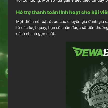
với xu hướng. Một số tựa game tiêu biểu tại đâ
Hỗ trợ thanh toán linh hoạt cho hội vi
Một điểm nổi bật được các chuyên gia đánh giá 
từ các lượt quay, bạn sẽ nhận được số tiền thưởn
cách nhanh gọn nhất.