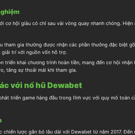
 nghiệm
với cơ hội giàu có chỉ sau vài vòng quay nhanh chóng. Hiệ
ầu tham gia thường được nhận các phần thưởng đặc biệt gồ
 giải trí với nguồn vốn hỗ trợ.
n triển khai chương trình hoàn tiền, mang đến cơ hội nhận 
o, tăng sự thoải mái khi tham gia.
ác với nổ hũ Dewabet
hát triển game hàng đầu trong lĩnh vực với quy mô toàn cầ
m
c chiến lược gắn bó lâu dài với Dewabet từ năm 2017. Đến