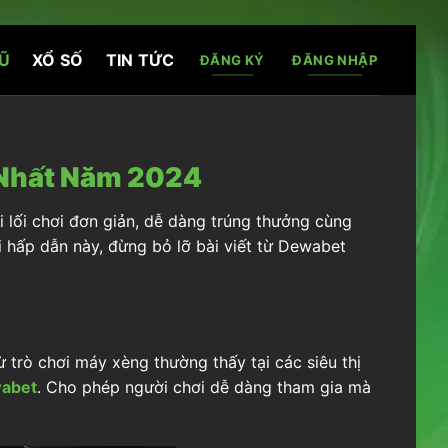
Ũ
XỔ SỐ
TIN TỨC
ĐĂNG KÝ
ĐĂNG NHẬP
 Nhất Năm 2024
 lối chơi đơn giản, dễ dàng trúng thưởng cùng
 hấp dẫn này, đừng bỏ lỡ bài viết từ Dewabet
 trò chơi máy xèng thường thấy tại các siêu thị
abet
. Cho phép người chơi dễ dàng tham gia mà