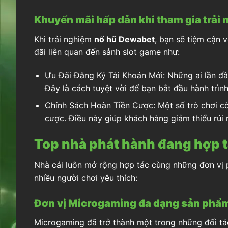
Khuyến mãi hấp dẫn khi tham gia trải
Khi trải nghiệm
nổ hũ Dewabet
, bạn sẽ tiệm cận 
đãi liên quan đến sảnh slot game như:
Ưu Đãi Đăng Ký Tài Khoản Mới: Những ai lần đ
Đây là cách tuyệt vời để bạn bắt đầu hành trình
Chính Sách Hoàn Tiền Cược: Một số trò chơi cò
cược. Điều này giúp khách hàng giảm thiểu rủi r
Top nhà phát hành đang hợp t
Nhà cái luôn mở rộng hợp tác cùng những đơn vị p
nhiều người chơi yêu thích:
Đơn vị Microgaming đa dạng sản phẩ
Microgaming đã trở thành một trong những đối tá