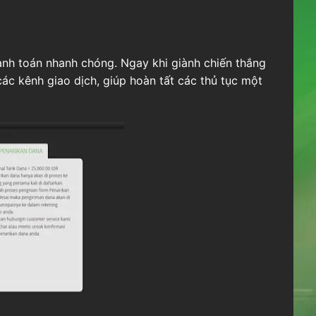
anh toán nhanh chóng. Ngay khi giành chiến thắng
ác kênh giao dịch, giúp hoàn tất các thủ tục một