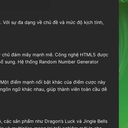
. Với sự đa dạng về chủ đề và mức độ kịch tính,
g máy chủ đám mây mạnh mẽ. Công nghệ HTML5 được
ềm bổ sung. Hệ thống Random Number Generator
m. Một điểm mạnh nổi bật khác của điểm cược này
ngôn ngữ khác nhau, giúp thành viên toàn cầu dễ
, các sản phẩm như Dragon’s Luck và Jingle Bells