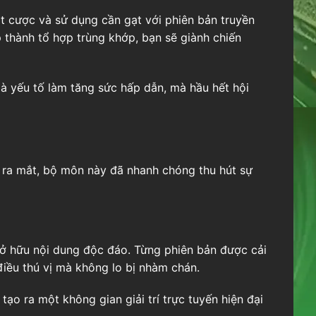
t cược và sử dụng cần gạt với phiên bản truyền
p thành tổ hợp trùng khớp, bạn sẽ giành chiến
là yếu tố làm tăng sức hấp dẫn, mà hầu hết hội
hi ra mắt, bộ môn này đã nhanh chóng thu hút sự
ở hữu nội dung độc đáo. Từng phiên bản được cải
 điều thú vị mà không lo bị nhàm chán.
tạo ra một không gian giải trí trực tuyến hiện đại