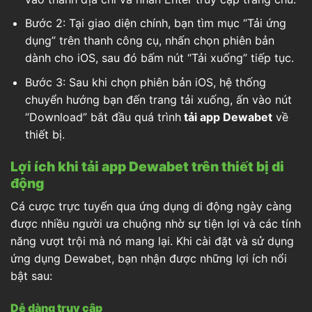
Bước 2: Tại giao diện chính, bạn tìm mục “Tải ứng
dụng” trên thanh công cụ, nhấn chọn phiên bản
dành cho iOS, sau đó bấm nút “Tải xuống” tiếp tục.
Bước 3: Sau khi chọn phiên bản iOS, hệ thống
chuyển hướng bạn đến trang tải xuống, ấn vào nút
“Download” bắt đầu quá trình
tải app Dewabet
về
thiết bị.
Lợi ích khi tải app Dewabet trên thiết bị di
động
Cá cược trực tuyến qua ứng dụng di động ngày càng
được nhiều người ưa chuộng nhờ sự tiện lợi và các tính
năng vượt trội mà nó mang lại. Khi cài đặt và sử dụng
ứng dụng Dewabet, bạn nhận được những lợi ích nổi
bật sau:
Dễ dàng truy cập