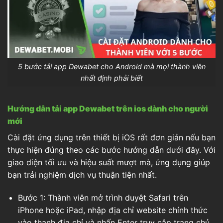
5 bước tải app Dewabet cho Android mà mọi thành viên
nhất định phải biết
Hướng dẫn tải app Dewabet trên ios dành cho người
mới
Cài đặt ứng dụng trên thiết bị iOS rất đơn giản nếu bạn
thực hiện đúng theo các bước hướng dẫn dưới đây. Với
giao diện tối ưu và hiệu suất mượt mà, ứng dụng giúp
bạn trải nghiệm dịch vụ thuận tiện nhất.
Bước 1: Thành viên mở trình duyệt Safari trên
iPhone hoặc iPad, nhập địa chỉ website chính thức
vào thanh địa chỉ và nhấn Enter truy cập trang chủ.