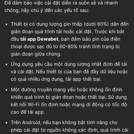
Để đảm bảo việc cài đặt diễn ra suôn sẻ và nhanh
chóng, hãy chú ý đến các yếu tố sau:
Thiết bị có dung lượng pin thấp (dưới 60%) dẫn đến
gián đoạn quá trình tải hoặc cài đặt. Trước khi bắt
đầu
tải app Dewabet
, bạn đảm bảo pin của điện
thoại được sạc đủ từ 60-80% tránh tình trạng bị
gián đoạn giữa chừng.
Ứng dụng yêu cầu một dung lượng nhất định để tải
và cài đặt. Nếu thiết bị của bạn đã đầy dữ liệu hoặc
có quá nhiều ứng dụng, tải app thất bại.
Một đường truyền mạng yếu hoặc không ổn định
khiến quá trình bị gián đoạn hoặc thất bại. Sử dụng
kết nối Wi-Fi ổn định hoặc mạng di động có tốc độ
cao để tải app.
Trên Android, nếu bạn không bật tính năng cho
phép cài đặt từ nguồn không xác định, quá trình cài