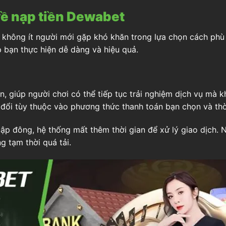
về nạp tiền Dewabet
không ít người mới gặp khó khăn trong lựa chọn cách phù h
p bạn thực hiện dễ dàng và hiệu quả.
n, giúp người chơi có thể tiếp tục trải nghiệm dịch vụ mà 
y đổi tùy thuộc vào phương thức thanh toán bạn chọn và thờ
cập đông, hệ thống mất thêm thời gian để xử lý giao dịch
g tạm thời quá tải.