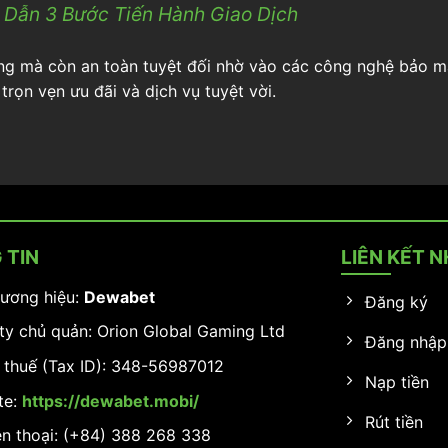
 Dẫn 3 Bước Tiến Hành Giao Dịch
g mà còn an toàn tuyệt đối nhờ vào các công nghệ bảo mật
trọn vẹn ưu đãi và dịch vụ tuyệt vời.
 TIN
LIÊN KẾT 
hương hiệu:
Dewabet
Đăng ký
ty chủ quản: Orion Global Gaming Ltd
Đăng nhập
 thuế (Tax ID): 348-56987012
Nạp tiền
te:
https://dewabet.mobi/
Rút tiền
ện thoại: (+84) 388 268 338