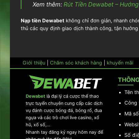
Xem thêm:
Rút Tiền Dewabet – Hướng
Nạp tiền Dewabet
không chỉ đơn giản, nhanh chón
thủ các quy định giao dịch thành công, tận hưởng 
Giới thiệu
|
Chăm sóc khách hàng
|
khuyến mãi
THÔNG
Tên t
Dewabet
là đại lý cá cược thể thao
Công 
trực tuyến chuyên cung cấp các dịch
vụ đánh cược bóng đá, bóng rổ, đua
Mã số
ngựa và các trò chơi live casino, xổ
Websi
hũ, xổ số,...
Nhanh tay đăng ký ngay hôm nay để
Số đi