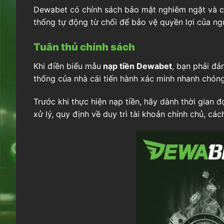
Dewabet có chính sách bảo mật nghiêm ngặt và chỉ
thống tự động từ chối để bảo vệ quyền lợi của ngư
Tuân thủ chính sách
Khi điền biểu mẫu
nạp tiền Dewabet
, bạn phải đả
thống của nhà cái tiến hành xác minh nhanh chóng
Trước khi thực hiện nạp tiền, hãy dành thời gian
xử lý, quy định về duy trì tài khoản chính chủ, các