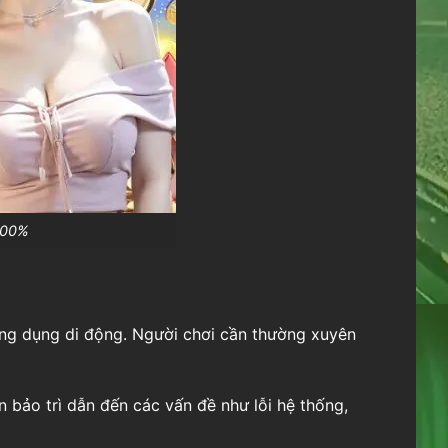
 100%
 ứng dụng di động. Người chơi cần thường xuyên
an bảo trì dẫn đến các vấn đề như lỗi hệ thống,