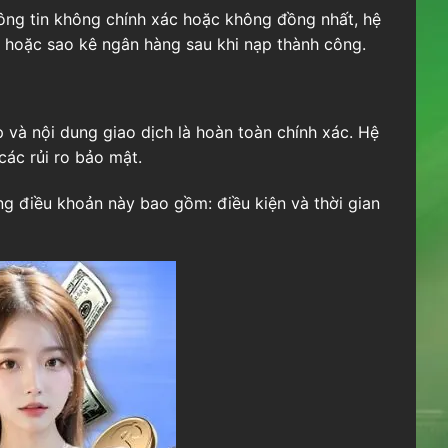
hông tin không chính xác hoặc không đồng nhất, hệ
ch, hoặc sao kê ngân hàng sau khi nạp thành công.
p và nội dung giao dịch là hoàn toàn chính xác. Hệ
các rủi ro bảo mật.
ng điều khoản này bao gồm: điều kiện và thời gian