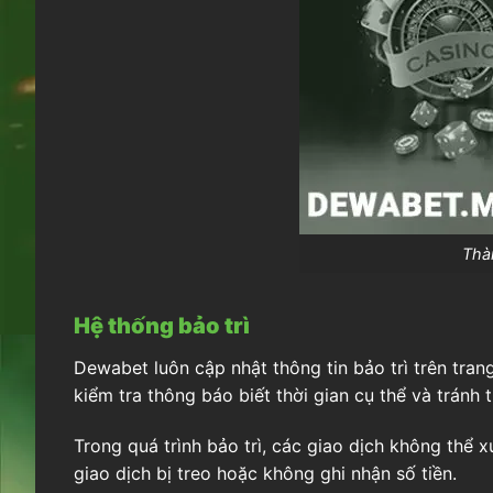
Thàn
Hệ thống bảo trì
Dewabet luôn cập nhật thông tin bảo trì trên tra
kiểm tra thông báo biết thời gian cụ thể và tránh 
Trong quá trình bảo trì, các giao dịch không thể x
giao dịch bị treo hoặc không ghi nhận số tiền.