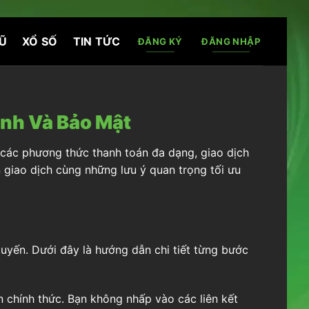
Ũ
XỔ SỐ
TIN TỨC
ĐĂNG KÝ
ĐĂNG NHẬP
nh Và Bảo Mật
ấp các phương thức thanh toán đa dạng, giao dịch
n giao dịch cùng những lưu ý quan trọng tối ưu
 tuyến. Dưới đây là hướng dẫn chi tiết từng bước
chính thức. Bạn không nhấp vào các liên kết