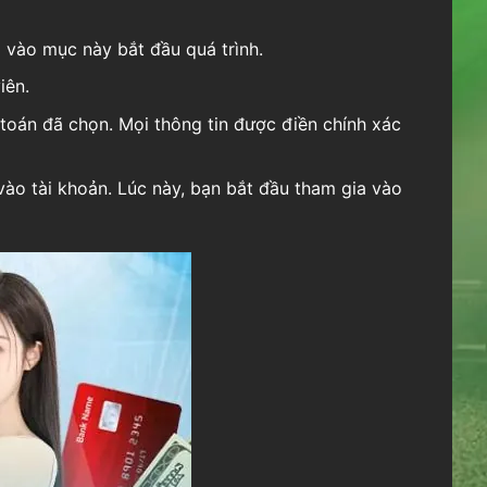
ấp vào mục này bắt đầu quá trình.
iên.
 toán đã chọn. Mọi thông tin được điền chính xác
 vào tài khoản. Lúc này, bạn bắt đầu tham gia vào