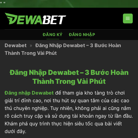
Skip
"
"
to
content
ĐĂNG KÝ
ĐĂNG NHẬP
Dewabet
»
Đăng Nhập Dewabet – 3 Bước Hoàn
Thành Trong Vài Phút
Đăng Nhập Dewabet – 3 Bước Hoàn
Thành Trong Vài Phút
Đăng nhập Dewabet
để tham gia kho tàng trò chơi
giải trí đỉnh cao, nơi thu hút sự quan tâm của các cao
thủ chuyên nghiệp. Tuy nhiên, không phải ai cũng nắm
rõ cách truy cập và sử dụng tài khoản ngay từ lần đầu.
Khám phá quy trình thực hiện siêu tốc qua bài viết
dưới đây.