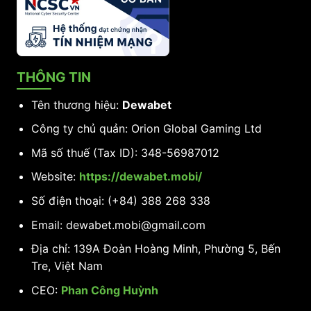
THÔNG TIN
Tên thương hiệu:
Dewabet
Công ty chủ quản: Orion Global Gaming Ltd
Mã số thuế (Tax ID): 348-56987012
Website:
https://dewabet.mobi/
Số điện thoại: (+84) 388 268 338
Email:
dewabet.mobi@gmail.com
Địa chỉ: 139A Đoàn Hoàng Minh, Phường 5, Bến
Tre, Việt Nam
CEO:
Phan Công Huỳnh