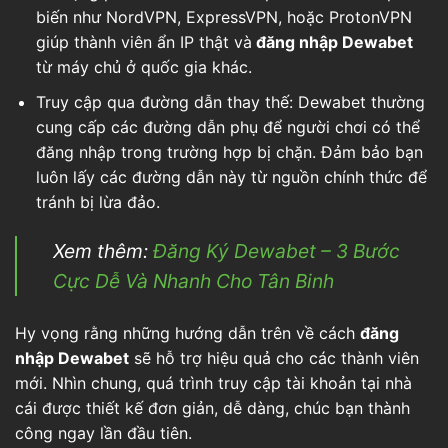
biến như NordVPN, ExpressVPN, hoặc ProtonVPN
giúp thành viên ẩn IP thật và
đăng nhập Dewabet
từ máy chủ ở quốc gia khác.
Truy cập qua đường dẫn thay thế: Dewabet thường
cung cấp các đường dẫn phụ để người chơi có thể
đăng nhập trong trường hợp bị chặn. Đảm bảo bạn
luôn lấy các đường dẫn này từ nguồn chính thức để
tránh bị lừa đảo.
Xem thêm:
Đăng Ký Dewabet – 3 Bước
Cực Dễ Và Nhanh Cho Tân Binh
Hy vọng rằng những hướng dẫn trên về cách
đăng
nhập Dewabet
sẽ hỗ trợ hiệu quả cho các thành viên
mới. Nhìn chung, quá trình truy cập tài khoản tại nhà
cái được thiết kế đơn giản, dễ dàng, chúc bạn thành
công ngay lần đầu tiên.