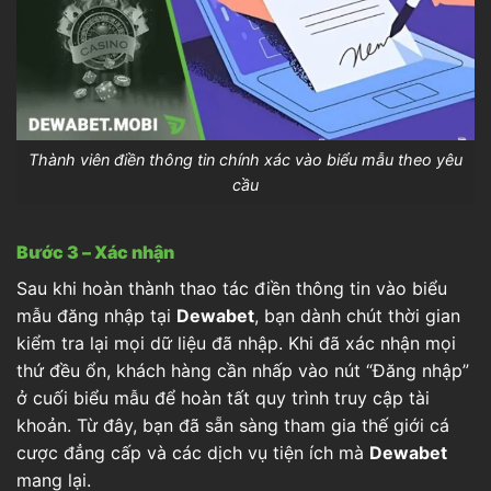
Thành viên điền thông tin chính xác vào biểu mẫu theo yêu
cầu
Bước 3 – Xác nhận
Sau khi hoàn thành thao tác điền thông tin vào biểu
mẫu đăng nhập tại
Dewabet
, bạn dành chút thời gian
kiểm tra lại mọi dữ liệu đã nhập. Khi đã xác nhận mọi
thứ đều ổn, khách hàng cần nhấp vào nút “Đăng nhập”
ở cuối biểu mẫu để hoàn tất quy trình truy cập tài
khoản. Từ đây, bạn đã sẵn sàng tham gia thế giới cá
cược đẳng cấp và các dịch vụ tiện ích mà
Dewabet
mang lại.