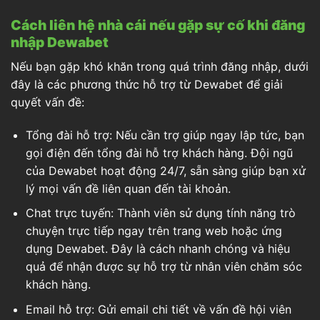
Cách liên hệ nhà cái nếu gặp sự cố khi đăng
nhập Dewabet
Nếu bạn gặp khó khăn trong quá trình đăng nhập, dưới
đây là các phương thức hỗ trợ từ Dewabet để giải
quyết vấn đề:
Tổng đài hỗ trợ: Nếu cần trợ giúp ngay lập tức, bạn
gọi điện đến tổng đài hỗ trợ khách hàng. Đội ngũ
của Dewabet hoạt động 24/7, sẵn sàng giúp bạn xử
lý mọi vấn đề liên quan đến tài khoản.
Chat trực tuyến: Thành viên sử dụng tính năng trò
chuyện trực tiếp ngay trên trang web hoặc ứng
dụng Dewabet. Đây là cách nhanh chóng và hiệu
quả để nhận được sự hỗ trợ từ nhân viên chăm sóc
khách hàng.
Email hỗ trợ: Gửi email chi tiết về vấn đề hội viên