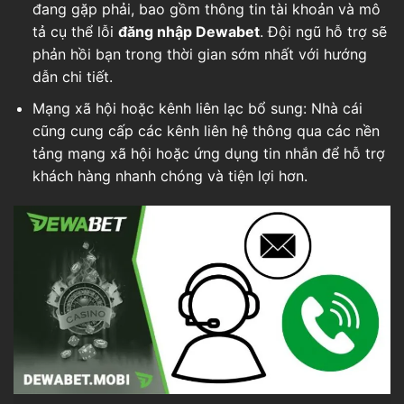
đang gặp phải, bao gồm thông tin tài khoản và mô
tả cụ thể lỗi
đăng nhập Dewabet
. Đội ngũ hỗ trợ sẽ
phản hồi bạn trong thời gian sớm nhất với hướng
dẫn chi tiết.
Mạng xã hội hoặc kênh liên lạc bổ sung: Nhà cái
cũng cung cấp các kênh liên hệ thông qua các nền
tảng mạng xã hội hoặc ứng dụng tin nhắn để hỗ trợ
khách hàng nhanh chóng và tiện lợi hơn.